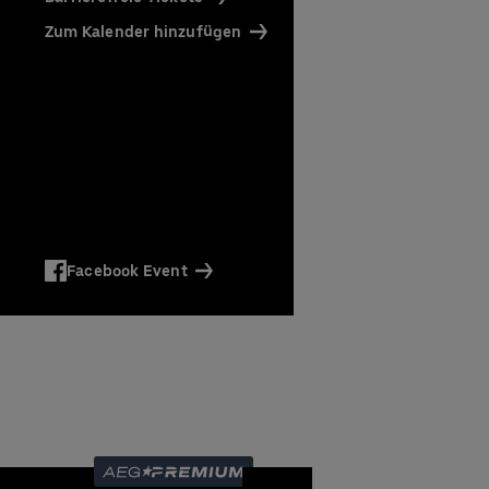
affee)
en und
Zum Kalender hinzufügen
en
Facebook Event
en