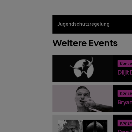
Jugendschutzregelung
Weitere Events
Konze
Dilji
Konze
Brya
Konze