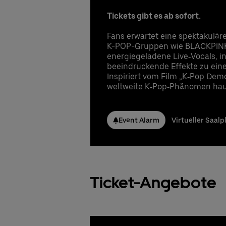
In
op
ve
ve
UB
Gu
im
Ge
Tickets gibt es ab sofort.
UB
UB
Pr
Er
UB
Anspr
Anspr
Pe
Zu
Fans erwartet eine spektakulär
Un
Se
K-POP-Gruppen wie BLACKPINK,
Stefa
Stefa
energiegeladene Live‑Vocals, i
UB
1 
Beste
Telef
Telef
beeindruckende Effekte zu eine
In
E-Ma
E-Ma
Anspr
Inspiriert vom Film „K‑Pop Dem
Gu
Nicla
Nicla
weltweite K‑Pop‑Phänomen hau
Stefa
UB
Telef
Telef
Telef
E-Ma
E-Ma
E-Ma
Beste
Event Alarm
Virtueller Saalp
Nicla
Beste
Beste
Telef
E-Ma
Beste
Ticket-Angebote
Beste