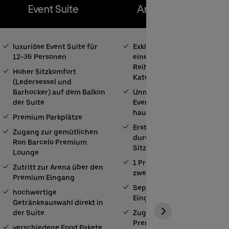
Event Suite
Amex Front Row
luxuriöse Event Suite für
Exklusiver Sitzplatz in
12-36 Personen
einer der vordersten
Reihen der besten
Hoher Sitzkomfort
Kategorie
(Ledersessel und
Barhocker) auf dem Balkon
Unmittelbar an der
der Suite
Eventfläche, für ein
hautnahes Erlebnis
Premium Parkplätze
Erstklassiger Komfort
Zugang zur gemütlichen
durch gepolsterte
Ron Barcelo Premium
Sitzflächen
Lounge
1 Premium Parkplatz je
Zutritt zur Arena über den
zwei Tickets
Premium Eingang
Separater Premium
hochwertige
Eingang
Getränkeauswahl direkt in
der Suite
Zugang zur Ron Barcelo
Premium Lounge
verschiedene Food Pakete