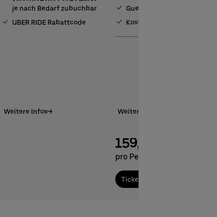
je nach Bedarf zubuchbar
Guest Service
UBER RIDE Rabattcode
Kostenfreie Garderobe
Weitere Infos
Weitere Infos
159,00 €
pro Person
Tickets bestellen