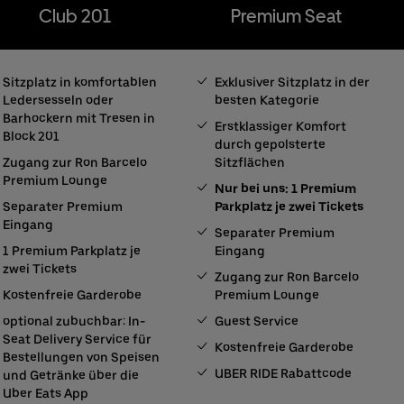
Club 201
Premium Seat
Sitzplatz in komfortablen
Exklusiver Sitzplatz in der
Ledersesseln oder
besten Kategorie
Barhockern mit Tresen in
Erstklassiger Komfort
Block 201
durch gepolsterte
Zugang zur Ron Barcelo
Sitzflächen
Premium Lounge
Nur bei uns: 1 Premium
Separater Premium
Parkplatz je zwei Tickets
Eingang
Separater Premium
1 Premium Parkplatz je
Eingang
zwei Tickets
Zugang zur Ron Barcelo
Kostenfreie Garderobe
Premium Lounge
optional zubuchbar: In-
Guest Service
Seat Delivery Service für
Kostenfreie Garderobe
Bestellungen von Speisen
UBER RIDE Rabattcode
und Getränke über die
Uber Eats App